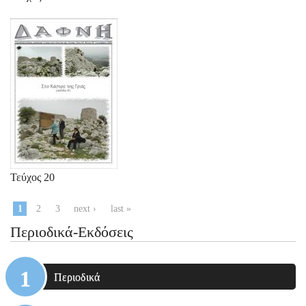
Τεύχος 20
Pages
1
2
3
next ›
last »
Περιοδικά-Εκδόσεις
Περιοδικά