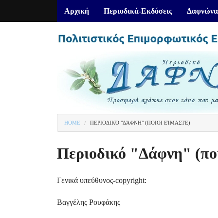
Αρχική
Περιοδικά-Εκδόσεις
Δαφνώνα
HOME
ΠΕΡΙΟΔΙΚΌ "ΔΆΦΝΗ" (ΠΟΙΟΙ ΕΊΜΑΣΤΕ)
You are here
Περιοδικό "Δάφνη" (ποι
Γενικά υπεύθυνος-copyright:
Βαγγέλης Ρουφάκης