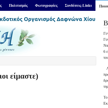
ς
Πολιτισμός
Φωτογραφίες
Συνδέσεις-Links
Ποιοι
Β
Γε
Γο
Νι
6 
το
Απ
οι είμαστε)
πρ
δρ
τη
Το
Εκ