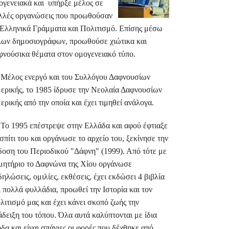
ογενειακά και υπήρξε μέλος σε
λλές οργανώσεις που προωθούσαν
 Ελληνικά Γράμματα και Πολιτισμό. Επίσης μέσω
λων δημοσιογράφων, προωθούσε χιώτικα και
φνούσικα θέματα στον ομογενειακό τύπο.
λος ενεργό και του Συλλόγου Δαφνουσίων
ερικής, το 1985 ίδρυσε την Νεολαία Δαφνουσίων
ερικής από την οποία και έχει τιμηθεί ανάλογα.
 1995 επέστρεψε στην Ελλάδα και αφού έφτιαξε
 σπίτι του και οργάνωσε το αρχείο του, ξεκίνησε την
δοση του Περιοδικού "Δάφνη" (1999). Από τότε με
μητήριο το Δαφνώνα της Χίου οργάνωσε
δηλώσεις, ομιλίες, εκθέσεις, έχει εκδώσει 4 βιβλία
ι πολλά φυλλάδια, προωθεί την Ιστορία και τον
λιτισμό μας και έχει κάνει σκοπό ζωής την
άδειξη του τόπου. Όλα αυτά καλύπτονται με ίδια
οδα και είναι σπάνιες οι φορές που δέχθηκε από