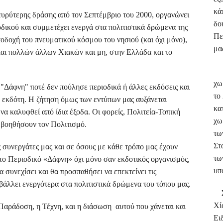
κά
ρύτερης δράσης από τον Σεπτέμβριο του 2000, οργανώνει
δο
δικού και συμμετέχει ενεργά στα πολιτιστικά δρώμενα της
Πε
ποδοχή του πνευματικού κόσμου του νησιού (και όχι μόνο),
μα
και πολλών άλλων Χιακών και μη, στην Ελλάδα και το
Απ
χω
Δάφνη" ποτέ δεν πούλησε περιοδικά ή άλλες εκδόσεις και
το
υ εκδότη. Η ζήτηση όμως των εντύπων μας αυξάνεται
κα
α καλυφθεί από ίδια έξοδα. Οι φορείς, Πολιτεία-Τοπική
χω
α βοηθήσουν τον Πολιτισμό.
τω
Στ
υνεργάτες μας και σε όσους με κάθε τρόπο μας έχουν
τω
το Περιοδικό «Δάφνη» όχι μόνο σαν εκδοτικός οργανισμός,
υπ
 συνεχίσει και θα προσπαθήσει να επεκτείνει τις
βάλλει ενεργότερα στα πολιτιστικά δρώμενα του τόπου μας.
Συ
Χί
αράδοση, η Τέχνη, και η διάσωση αυτού που χάνεται και
Ει