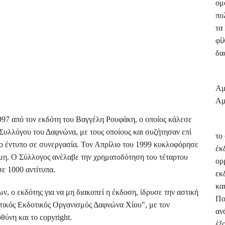
ομ
πο
τα
φί
δα
Μέ
Αμ
Αμ
97 από τον εκδότη του Βαγγέλη Ρουφάκη, ο οποίος κάλεσε
Το
Συλλόγου του Δαφνώνα, με τους οποίους και συζήτησαν επί
το
το έντυπο σε συνεργασία. Τον Απρίλιο του 1999 κυκλοφόρησε
έκ
κόμη. Ο Σύλλογος ανέλαβε την χρηματοδότηση του τέταρτου
ορ
σε 1000 αντίτυπα.
εκ
κα
 ο εκδότης για να μη διακοπεί η έκδοση, ίδρυσε την αστική
Πο
τικός Εκδοτικός Οργανισμός Δαφνώνα Χίου", με τον
αν
θύνη και το copyright.
έξ