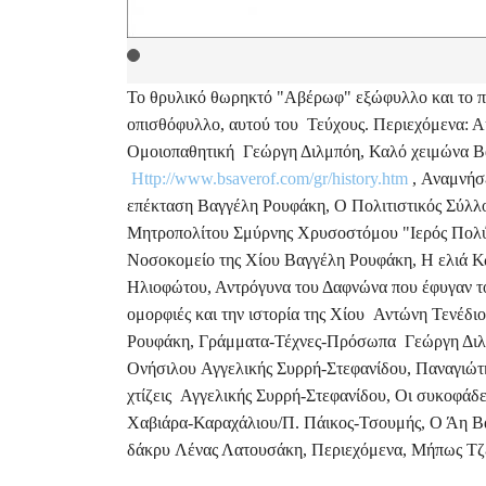
Το θρυλικό θωρηκτό "Αβέρωφ" εξώφυλλο και το π
οπισθόφυλλο, αυτού του Τεύχους. Περιεχόμενα: Α
Ομοιοπαθητική Γεώργη Διλμπόη, Καλό χειμώνα Β
Http://www.bsaverof.com/gr/history.htm
, Αναμνήσε
επέκταση Βαγγέλη Ρουφάκη, Ο Πολιτιστικός Σύλλ
Μητροπολίτου Σμύρνης Χρυσοστόμου "Ιερός Πολ
Νοσοκομείο της Χίου Βαγγέλη Ρουφάκη, Η ελιά Κ
Ηλιοφώτου, Αντρόγυνα του Δαφνώνα που έφυγαν τ
ομορφιές και την ιστορία της Χίου Αντώνη Τενέδ
Ρουφάκη, Γράμματα-Τέχνες-Πρόσωπα Γεώργη Διλμπ
Ονήσιλου Αγγελικής Συρρή-Στεφανίδου, Παναγιώ
χτίζεις Αγγελικής Συρρή-Στεφανίδου, Οι συκοφάδ
Χαβιάρα-Καραχάλιου/Π. Πάικος-Τσουμής, Ο Άη Βασ
δάκρυ Λένας Λατουσάκη, Περιεχόμενα, Μήπως Τζ