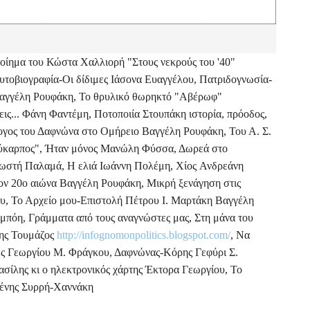
οίημα του Κώστα Χαλλιορή "Στους νεκρούς του '40"
υτοβιογραφία-Οι δίδιμες Ιάσονα Ευαγγέλου, Πατριδογνωσία-
αγγέλη Ρουφάκη, Το θρυλικό θωρηκτό "Αβέρωφ"
ις... Φάνη Φαντέμη, Ποτοποιία Στουπάκη ιστορία, πρόοδος,
ογος του Δαφνώνα στο Ομήρειο Βαγγέλη Ρουφάκη, Του Α. Σ.
ύκαρπος", Ήταν μόνος Μανώλη Φύσσα, Δωρεά στο
ωστή Παλαμά, Η ελιά Ιωάννη Πολέμη, Χίος Ανδρεάνη
ον 20ο αιώνα Βαγγέλη Ρουφάκη, Μικρή ξενάγηση στις
ιου, Το Αρχείο μου-Επιστολή Πέτρου Ι. Μαρτάκη Βαγγέλη
όη, Γράμματα από τους αναγνώστες μας, Στη μάνα του
της Τουμάζος
http://infognomonpolitics.blogspot.com/
, Να
ες Γεωργίου Μ. Φράγκου, Δαφνώνας-Κόρης Γεφύρι Σ.
ίλης κι ο ηλεκτρονικός χάρτης Έκτορα Γεωργίου, Το
ένης Συρρή-Χαννάκη