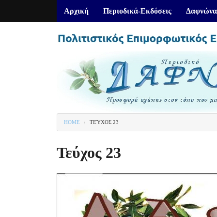
Αρχική
Περιοδικά-Εκδόσεις
Δαφνώνα
HOME
ΤΕΎΧΟΣ 23
You are here
Τεύχος 23
1
of
1