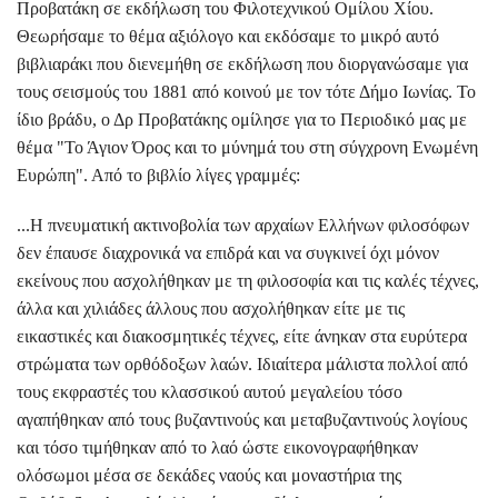
Προβατάκη σε εκδήλωση του Φιλοτεχνικού Ομίλου Χίου.
Θεωρήσαμε το θέμα αξιόλογο και εκδόσαμε το μικρό αυτό
βιβλιαράκι που διενεμήθη σε εκδήλωση που διοργανώσαμε για
τους σεισμούς του 1881 από κοινού με τον τότε Δήμο Ιωνίας. Το
ίδιο βράδυ, ο Δρ Προβατάκης ομίλησε για το Περιοδικό μας με
θέμα "Το Άγιον Όρος και το μύνημά του στη σύγχρονη Ενωμένη
Ευρώπη". Από το βιβλίο λίγες γραμμές:
...Η πνευματική ακτινοβολία των αρχαίων Ελλήνων φιλοσόφων
δεν έπαυσε διαχρονικά να επιδρά και να συγκινεί όχι μόνον
εκείνους που ασχολήθηκαν με τη φιλοσοφία και τις καλές τέχνες,
άλλα και χιλιάδες άλλους που ασχολήθηκαν είτε με τις
εικαστικές και διακοσμητικές τέχνες, είτε άνηκαν στα ευρύτερα
στρώματα των ορθόδοξων λαών. Ιδιαίτερα μάλιστα πολλοί από
τους εκφραστές του κλασσικού αυτού μεγαλείου τόσο
αγαπήθηκαν από τους βυζαντινούς και μεταβυζαντινούς λογίους
και τόσο τιμήθηκαν από το λαό ώστε εικονογραφήθηκαν
ολόσωμοι μέσα σε δεκάδες ναούς και μοναστήρια της