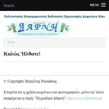
MENU
Search
Αρχική
Περιοδικά-Εκδόσεις
Δαφνώνας
You are here
HOME
Πολιτισμός
Καλώς Ήλθατε!
Φωτογραφίες
Συνδέσεις-Links
Ποιοι είμαστε
© Copyright: Βαγγέλης Ρουφάκης
Επιτρέπεται η χρήση κειμένων και φωτογραφιών, μόνο εφ’ όσον
αναφέρεται η πηγή: “Περιοδικό Δάφνη":
http://www.dafninet.gr