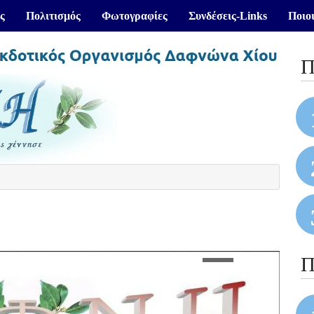
ς
Πολιτισμός
Φωτογραφίες
Συνδέσεις-Links
Ποιοι
Π
Π