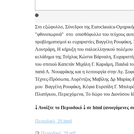
Στο εξώφυλλο, Σύνεδροι της Euroclassica-Ομηρικ
"φθινοπωρινά" στο οπισθόφυλλο του τεύχους αυτού
προβληματισμοί κι ευχαριστίες Βαγγέλη Ρουφάκη, 
Λουτράρη, Η κήρυξη του ιταλοελληνικού πολέμου 
κελάδημα της Τσίχλας Κώστα Βάρναλη, Ευχαριστή
του σπιτιού Καπετάν Μιχάλη Γ. Καριάμη, Παιδιά 
παπά Λ. Νουφράκης και η λειτουργία στην Αγ. Σο
Τέχνες-Πρόσωπα, Λορέντζος Μαβίλης Δρ Μαρίας-Ελ
μου Βαγγέλη Ρουφάκη, Κέφια Ευριπίδη Γ. Μπιλιρά
Πλατίγκου, Περιεχόμενα, Το δώρο του Διονύσου 
￬
Ανοίξτε το Περιοδικό
￬
σε
html
(ανοιγόμενες σε
Περιοδικό_29.
html
Περιοδικό_29.pdf