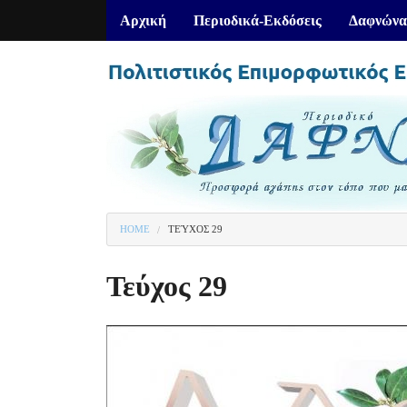
Αρχική
Περιοδικά-Εκδόσεις
Δαφνώνα
HOME
ΤΕΎΧΟΣ 29
You are here
Τεύχος 29
1
of
1