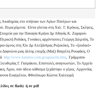
ής Ακαδημίας στο σπήλαιο των Αγίων Πατέρων και
. Περιεχόμενα: Είντα γίνεται στη Χιό; Γ. Κρόκος, Σκέψεις,
Στοιχεία για την Παναγία Κρήνα Δρ Αθηνάς Κ. Ζαχαρού-
Περικλή Ροδάκη, Γυναίκες αρχόντισσες Γεώργη Διλμπόη, Το
ριο-ύμνος στη Χίο Δρ Αλεξάνδρας Ροζοκόκη, Το «ζουδικό»
του Δαφνώνα μιας άλλης εποχής (Μαξ) Βαγγέλη Ρουφάκη, Ο
φιά
http://www.kairatos.com.gr/agiasofia.htm
, Γράμματα-
ευθερίας Γ. Γιατράκου, Επιστολές αναγνωστών, Το Αρχείο
κη, Άχου, σαν άδειο κάθισμα ξεχάστηκε ο γέρος Αρχοντίας
Ιάσονα Ευαγγέλου, Φθινόπωρο Κώστα Χαλλιορή
λίδες σε flash) ή σε pdf